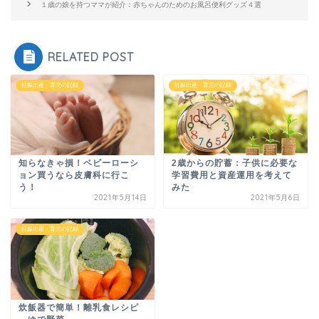
１歳の娘を持つママが紹介：赤ちゃんのためのお風呂便利グッズ４選
RELATED POST
妊娠出産・育児の記録
妊娠出産・育児の記録
知らなきゃ損！ベビーローシ
2歳からの貯蓄：子供に必要な
ョン買うなら皮膚科に行こ
学習費用と資産運用を考えて
う！
みた
2021年5月14日
2021年5月6日
妊娠出産・育児の記録
炊飯器で簡単！離乳食レシピ