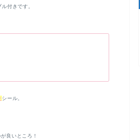
ブル付きです。
た
シール。
のが良いところ！